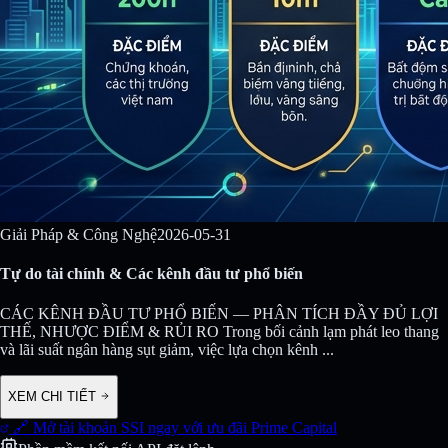
Giải Pháp & Công Nghệ
2026-05-31
Tự do tài chính & Các kênh đầu tư phổ biến
CÁC KÊNH ĐẦU TƯ PHỔ BIẾN — PHÂN TÍCH ĐẦY ĐỦ LỢI
THẾ, NHƯỢC ĐIỂM & RỦI RO Trong bối cảnh lạm phát leo thang
và lãi suất ngân hàng sụt giảm, việc lựa chọn kênh
...
XEM CHI TIẾT
🔗 Mở tài khoản SSI ngay với ưu đãi Prime Capital