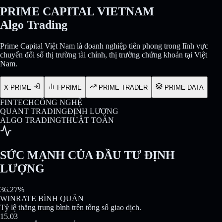
PRIME CAPITAL VIETNAM
Algo Trading
Prime Capital Việt Nam là doanh nghiệp tiên phong trong lĩnh vực
chuyển đổi số thị trường tài chính, thị trường chứng khoán tại Việt
Nam.
X-PRIME
I-PRIME
PRIME TRADER
PRIME DATA
FINTECH
CÔNG NGHỆ
QUANT TRADING
ĐỊNH LƯỢNG
ALGO TRADING
THUẬT TOÁN
SỨC MẠNH CỦA ĐẦU TƯ ĐỊNH
LƯỢNG
36.27%
WINRATE BÌNH QUÂN
Tỷ lệ thắng trung bình trên tổng số giao dịch.
15.03