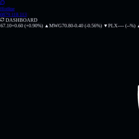
Hotline
0879 118 113
DASHBOARD
(
-0.56
%)
▼
PLX
--
--
(
--
%)
▲
SAB
44.75
+1.05
(
+2.40
%)
▲
SHB
11.70
-