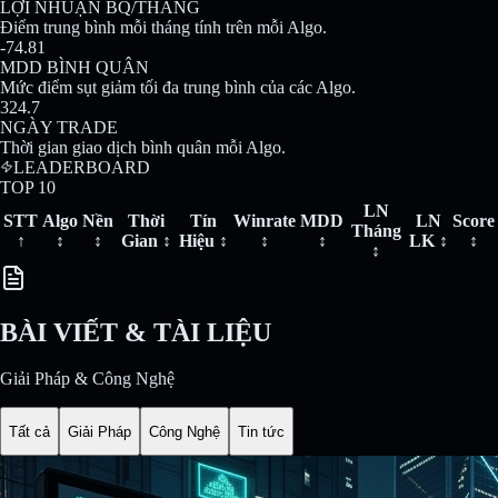
LỢI NHUẬN BQ/THÁNG
Điểm trung bình mỗi tháng tính trên mỗi Algo.
-74.81
MDD BÌNH QUÂN
Mức điểm sụt giảm tối đa trung bình của các Algo.
324.7
NGÀY TRADE
Thời gian giao dịch bình quân mỗi Algo.
LEADERBOARD
TOP
10
LN
STT
Algo
Nền
Thời
Tín
Winrate
MDD
LN
Score
Tháng
↑
↕
↕
Gian
↕
Hiệu
↕
↕
↕
LK
↕
↕
↕
BÀI VIẾT & TÀI LIỆU
Giải Pháp & Công Nghệ
Tất cả
Giải Pháp
Công Nghệ
Tin tức